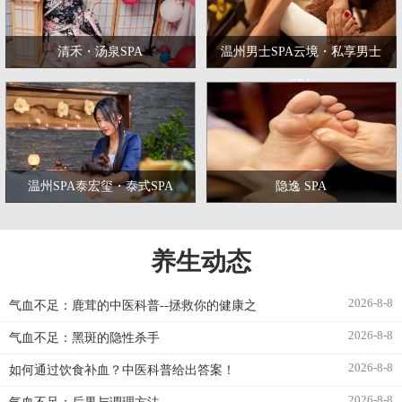
清禾・汤泉SPA
温州男士SPA云境・私享男士
SPA
温州SPA泰宏玺・泰式SPA
隐逸 SPA
养生动态
2026-8-8
气血不足：鹿茸的中医科普--拯救你的健康之
2026-8-8
气血不足：黑斑的隐性杀手
2026-8-8
如何通过饮食补血？中医科普给出答案！
2026-8-8