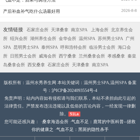
气血不足：后果与调理方法
2026-8-8
产后补血补气吃什么汤最好用
友情链接
石家庄会所
天津桑拿
南京SPA
上海会所
北京养生会
所
绍兴会所
湖州养生会所
金华会所
温州SPA
苏州男士SPA
广州
SPA
昆明男士SPA
泰州SPA
呼和浩特会所
临汾男士会所
海口会
所
日照男士会所
威海会所
西宁桑拿
兰州桑拿会所
孝感桑拿
秦皇
岛桑拿会所
西安桑拿
石家庄会所
天津桑拿
南京SPA
版权所有：温州水秀养生网 本站关键词：温州男士SPA,温州SPA 备案
号：
沪ICP备2024093554号-4
免责声明：站内内容如有侵权请与我们联系，本站不承担由此引起的
法律责任。严禁发布违法违规以及低俗的言论内容，一经发现一律删
除。
51La
您可能还感兴趣： ·
桑拿海选会所
·
气血不足：鹿茸的中医科普--拯救
你的健康之
·
气血不足：黑斑的隐性杀手