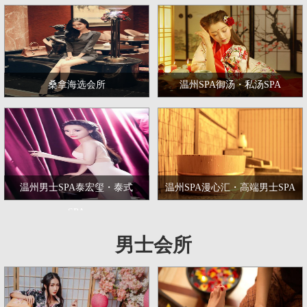
桑拿海选会所
温州SPA御汤・私汤SPA
温州男士SPA泰宏玺・泰式
温州SPA漫心汇・高端男士SPA
SPA
男士会所