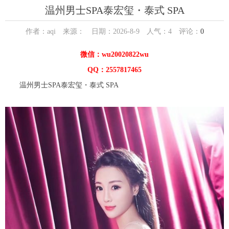
温州男士SPA泰宏玺・泰式 SPA
作者：aqi 来源： 日期：2026-8-9 人气：
4
评论：
0
微信：wu20020822wu
QQ：2557817465
温州男士SPA泰宏玺・泰式 SPA