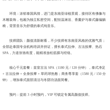
环境：浓郁泰国风情，进门是东南亚绿植景观，接待区有佛像与
木雕装饰，包厢为独立私密空间，配恒温淋浴、香薰炉与泰式藤编躺
椅，背景音乐为舒缓的泰式纯音乐。
技师团队：颜值清新耐看，不少技师有东南亚风格的优雅气质；
全部赴泰国专业机构培训并持证，擅长泰式拉伸、古法按摩、热石
SPA，力道张弛有度，能精准放松筋膜与经络。
核心千元套餐：皇室古法 SPA（1180 元 / 120 分钟），泰式净足
+ 古法拉伸 + 全身按摩 + 草药球热敷；商务尊享套（1580 元 / 150 分
钟），增加泰式面部清洁与冬阴功汤面简餐。
预约：提前 3 小时预约，VIP 可锁定专属高颜值技师。